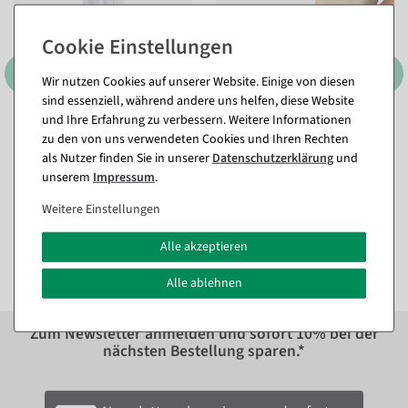
Wir nutzen Cookies auf unserer Website. Einige von diesen
sind essenziell, während andere uns helfen, diese Website
und Ihre Erfahrung zu verbessern. Weitere Informationen
Schutzhülle für Mannequins
Ersatzbezug für Damen-
zu den von uns verwendeten Cookies und Ihren Rechten
Schneiderbüste, 70 cm lang,
Sofort versandfähig.
als Nutzer finden Sie in unserer
Daten­schutz­erklärung
und
ecru
unserem
Impressum
.
Sofort versandfähig.
26,12 €
Weitere Einstellungen
21,95 EUR zzgl. ges. MwSt.
17,79 €
14,95 EUR zzgl. ges. MwSt.
Alle akzeptieren
Alle ablehnen
Zum Newsletter anmelden und sofort
10%
bei der
nächsten Bestellung sparen.*