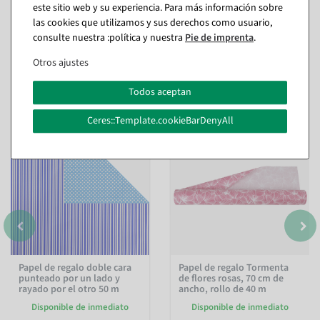
este sitio web y su experiencia. Para más información sobre
las cookies que utilizamos y sus derechos como usuario,
consulte nuestra :política y nuestra
Pie de imprenta
.
Otros ajustes
También te puede gustar (8)
Todos aceptan
Ceres::Template.cookieBarDenyAll
%
Papel de regalo doble cara
Papel de regalo Tormenta
punteado por un lado y
de flores rosas, 70 cm de
rayado por el otro 50 m
ancho, rollo de 40 m
Disponible de inmediato
Disponible de inmediato