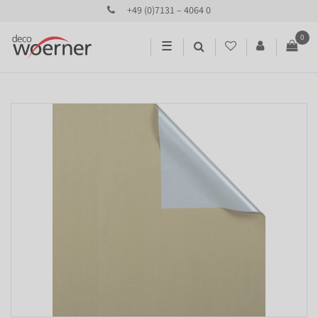
+49 (0)7131 – 4064 0
0
☰