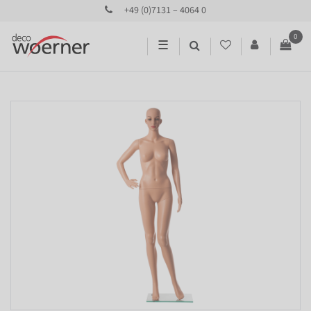
+49 (0)7131 – 4064 0
0
☰