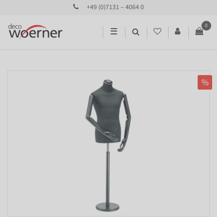
+49 (0)7131 – 4064 0
0
☰
%