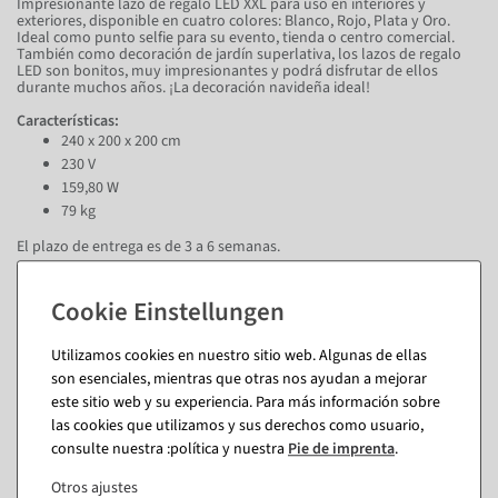
Impresionante lazo de regalo LED XXL para uso en interiores y
exteriores, disponible en cuatro colores: Blanco, Rojo, Plata y Oro.
Ideal como punto selfie para su evento, tienda o centro comercial.
También como decoración de jardín superlativa, los lazos de regalo
LED son bonitos, muy impresionantes y podrá disfrutar de ellos
durante muchos años. ¡La decoración navideña ideal!
Características:
240 x 200 x 200 cm
230 V
159,80 W
79 kg
El plazo de entrega es de 3 a 6 semanas.
Preguntas sobre el artículo
Utilizamos cookies en nuestro sitio web. Algunas de ellas
son esenciales, mientras que otras nos ayudan a mejorar
este sitio web y su experiencia. Para más información sobre
También te puede gustar (8)
las cookies que utilizamos y sus derechos como usuario,
consulte nuestra :política y nuestra
Pie de imprenta
.
Otros ajustes