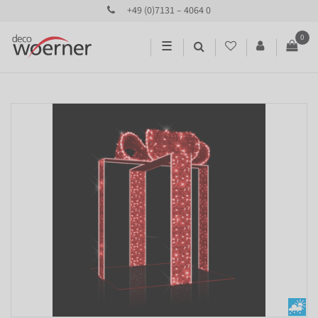
+49 (0)7131 – 4064 0
0
☰