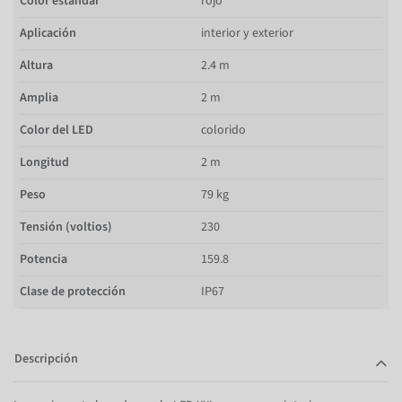
Color estándar
rojo
Aplicación
interior y exterior
Altura
2.4 m
Amplia
2 m
Color del LED
colorido
Longitud
2 m
Peso
79 kg
Tensión (voltios)
230
Potencia
159.8
Clase de protección
IP67
Descripción