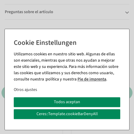
Preguntas sobre el artículo
También te puede gustar (8)
Utilizamos cookies en nuestro sitio web. Algunas de ellas
son esenciales, mientras que otras nos ayudan a mejorar
este sitio web y su experiencia. Para más información sobre
las cookies que utilizamos y sus derechos como usuario,
consulte nuestra :política y nuestra
Pie de imprenta
.
Otros ajustes
Todos aceptan
Ceres::Template.cookieBarDenyAll
Juego de hierbas artificiales
Pimientos artificiales en
3 piezas verde 8 x 20 cm
maceta rojo-naranja 33 cm
Disponible de inmediato
Disponible de inmediato