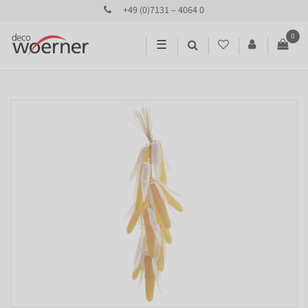
+49 (0)7131 – 4064 0
0
☰