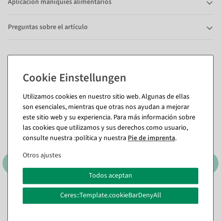
Aplicación maniquíes alimentarios
Preguntas sobre el artículo
También te puede gustar (8)
Utilizamos cookies en nuestro sitio web. Algunas de ellas
son esenciales, mientras que otras nos ayudan a mejorar
este sitio web y su experiencia. Para más información sobre
las cookies que utilizamos y sus derechos como usuario,
consulte nuestra :política y nuestra
Pie de imprenta
.
Otros ajustes
Todos aceptan
Ceres::Template.cookieBarDenyAll
Calabaza decorativa de
Juego de hierbas artificiales
espuma dura, naranja,
3 piezas verde 8 x 20 cm
realista
Disponible de inmediato