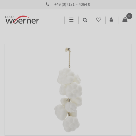
+49 (0)7131 – 4064 0
0
☰