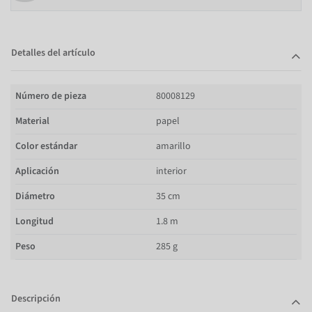
Detalles del artículo
Número de pieza
80008129
Material
papel
Color estándar
amarillo
Aplicación
interior
Diámetro
35 cm
Longitud
1.8 m
Peso
285 g
Descripción