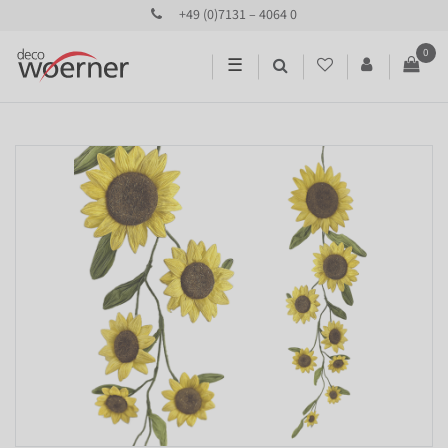
+49 (0)7131 – 4064 0
0
☰