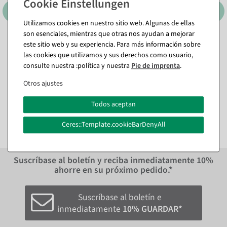
Utilizamos cookies en nuestro sitio web. Algunas de ellas
son esenciales, mientras que otras nos ayudan a mejorar
Colorida guirnalda de
Guirnalda de flores
este sitio web y su experiencia. Para más información sobre
hibisco artificial 180 cm
artificiales de campo
las cookies que utilizamos y sus derechos como usuario,
Gerbera Vid artificial
Disponible de inmediato
multicolor 140 cm
consulte nuestra :política y nuestra
Pie de imprenta
.
Disponible de inmediato
Otros ajustes
18,98 €
15,95 EUR más IVA
39,21 €
Todos aceptan
32,95 EUR más IVA
Ceres::Template.cookieBarDenyAll
Suscríbase al boletín y reciba inmediatamente
10%
ahorre en su próximo pedido.*
Suscríbase al boletín e
inmediatamente
10% GUARDAR*