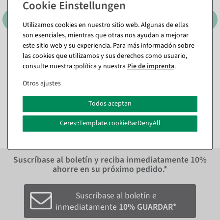
Utilizamos cookies en nuestro sitio web. Algunas de ellas
son esenciales, mientras que otras nos ayudan a mejorar
este sitio web y su experiencia. Para más información sobre
Percha estrella de metal con
Estrellas de metal juego de
las cookies que utilizamos y sus derechos como usuario,
cordón
3 piezas autoportante
consulte nuestra :política y nuestra
Pie de imprenta
.
Disponible de inmediato
Disponible de inmediato
En diferentes versiones
Otros ajustes
41,59 €
de 5,89 €
35,64 €
Todos aceptan
4,87 EUR más IVA
29,45 EUR más IVA
Ceres::Template.cookieBarDenyAll
Suscríbase al boletín y reciba inmediatamente
10%
ahorre en su próximo pedido.*
Suscríbase al boletín e
inmediatamente
10% GUARDAR*