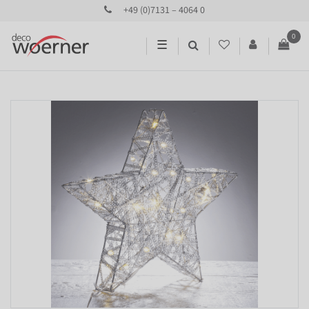
+49 (0)7131 – 4064 0
0
☰