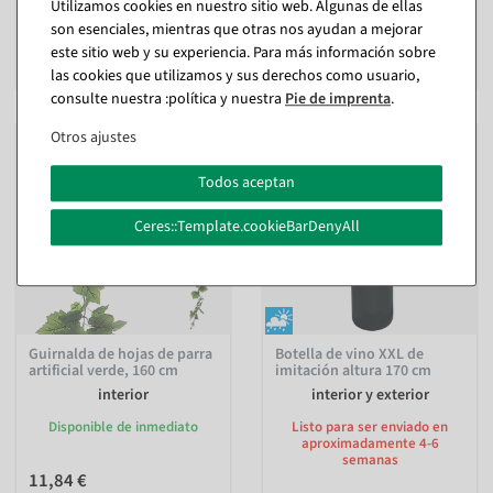
23,74 €
Utilizamos cookies en nuestro sitio web. Algunas de ellas
19,95 EUR más IVA
son esenciales, mientras que otras nos ayudan a mejorar
35,64 €
este sitio web y su experiencia. Para más información sobre
29,95 EUR más IVA
las cookies que utilizamos y sus derechos como usuario,
consulte nuestra :política y nuestra
Pie de imprenta
.
Otros ajustes
Todos aceptan
Ceres::Template.cookieBarDenyAll
Guirnalda de hojas de parra
Botella de vino XXL de
artificial verde, 160 cm
imitación altura 170 cm
interior
interior y exterior
Disponible de inmediato
Listo para ser enviado en
aproximadamente 4-6
semanas
11,84 €