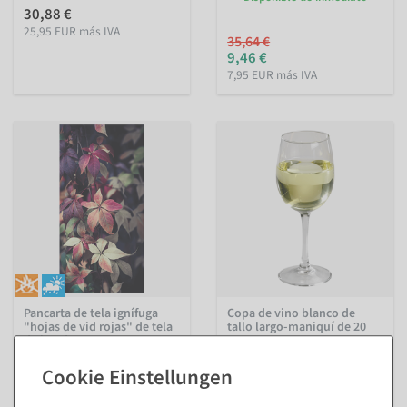
30,88 €
25,95 EUR más IVA
35,64 €
9,46 €
7,95 EUR más IVA
Pancarta de tela ignífuga
Copa de vino blanco de
"hojas de vid rojas" de tela
tallo largo-maniquí de 20
de bandera 100 x 200 cm
cm
interior y exterior - DIN
Disponible de inmediato
13501-1
Disponible de inmediato