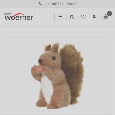
+49 (0)7131 – 4064 0
0
☰