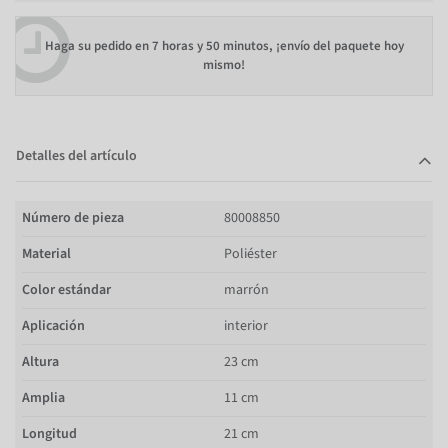
Haga su pedido en
7 horas y 50 minutos
, ¡envío del paquete hoy
mismo!
Detalles del artículo
Número de pieza
80008850
Material
Poliéster
Color estándar
marrón
Aplicación
interior
Altura
23 cm
Amplia
11 cm
Longitud
21 cm