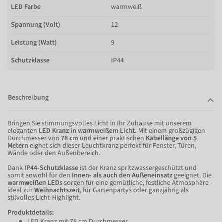
LED Farbe
warmweiß
Spannung (Volt)
12
Leistung (Watt)
9
Schutzklasse
IP44
Beschreibung
Bringen Sie stimmungsvolles Licht in Ihr Zuhause mit unserem
eleganten
LED Kranz in warmweißem Licht.
Mit einem großzügigen
Durchmesser von
78 cm
und einer praktischen
Kabellänge von 5
Metern
eignet sich dieser Leuchtkranz perfekt für Fenster, Türen,
Wände oder den Außenbereich.
Dank
IP44-Schutzklasse
ist der Kranz spritzwassergeschützt und
somit sowohl für den
Innen- als auch den Außeneinsatz
geeignet. Die
warmweißen LEDs
sorgen für eine gemütliche, festliche Atmosphäre –
ideal zur
Weihnachtszeit
, für Gartenpartys oder ganzjährig als
stilvolles Licht-Highlight.
Produktdetails:
LED Kranz mit 78 cm Durchmesser