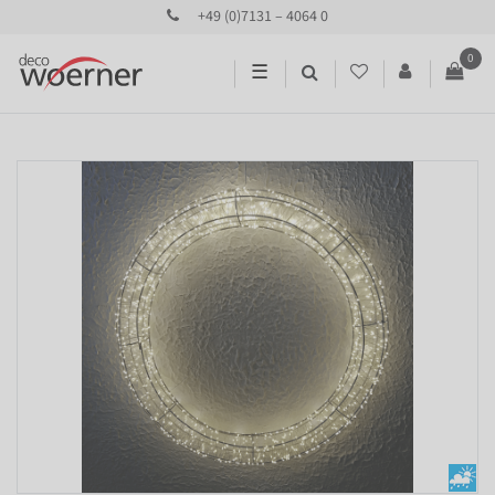
+49 (0)7131 – 4064 0
0
☰