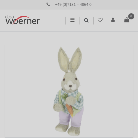
+49 (0)7131 – 4064 0
0
☰