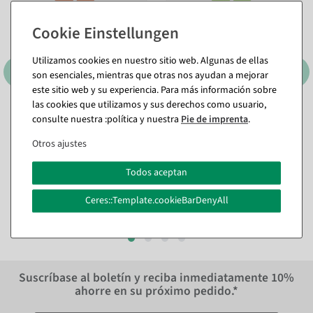
Utilizamos cookies en nuestro sitio web. Algunas de ellas
son esenciales, mientras que otras nos ayudan a mejorar
este sitio web y su experiencia. Para más información sobre
las cookies que utilizamos y sus derechos como usuario,
Silueta de conejito de 30
Silueta de conejito de 50
consulte nuestra :política y nuestra
Pie de imprenta
.
cm, con soporte en
cm, con placa de soporte en
diferentes versiones
, Color:
diferentes versiones
, Color:
Otros ajustes
naranja
verde
Disponible de inmediato
Disponible de inmediato
Todos aceptan
9,46 €
18,98 €
Ceres::Template.cookieBarDenyAll
7,95 EUR más IVA
15,95 EUR más IVA
Suscríbase al boletín y reciba inmediatamente
10%
ahorre en su próximo pedido.*