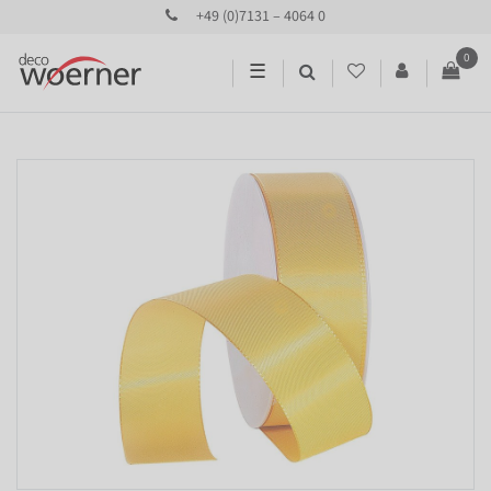
+49 (0)7131 – 4064 0
0
☰