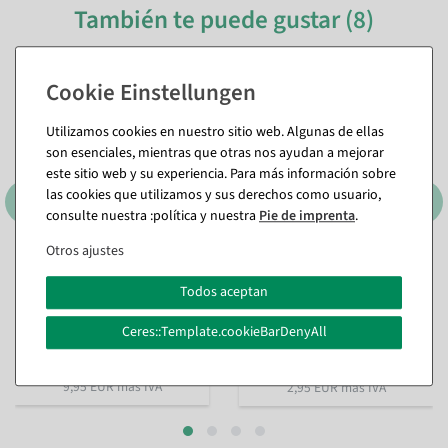
También te puede gustar (8)
%
Utilizamos cookies en nuestro sitio web. Algunas de ellas
son esenciales, mientras que otras nos ayudan a mejorar
este sitio web y su experiencia. Para más información sobre
las cookies que utilizamos y sus derechos como usuario,
consulte nuestra :política y nuestra
Pie de imprenta
.
Otros ajustes
Cinta de regalo sostenible
Collar de perlas rojo 1000
Lieblingsmensch 15mm, 18
cm
Todos aceptan
m
Disponible de inmediato
Disponible de inmediato
Ceres::Template.cookieBarDenyAll
5,89 €
11,84 €
3,51 €
9,95 EUR más IVA
2,95 EUR más IVA