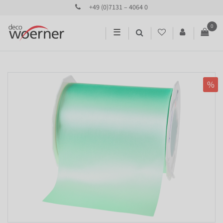
+49 (0)7131 – 4064 0
0
☰
%