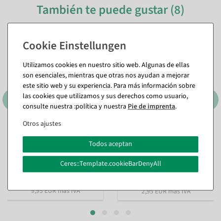
También te puede gustar (8)
%
Utilizamos cookies en nuestro sitio web. Algunas de ellas
son esenciales, mientras que otras nos ayudan a mejorar
este sitio web y su experiencia. Para más información sobre
las cookies que utilizamos y sus derechos como usuario,
consulte nuestra :política y nuestra
Pie de imprenta
.
Otros ajustes
Cinta de regalo sostenible
Collar de perlas rojo 1000
Lieblingsmensch 15mm, 18
cm
Todos aceptan
m
Disponible de inmediato
Disponible de inmediato
Ceres::Template.cookieBarDenyAll
5,89 €
11,84 €
3,51 €
9,95 EUR más IVA
2,95 EUR más IVA