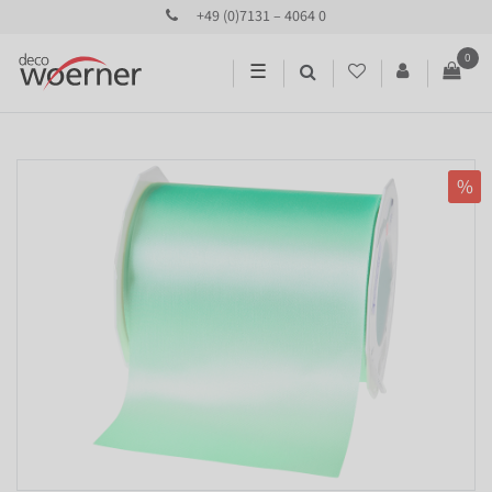
+49 (0)7131 – 4064 0
0
☰
%