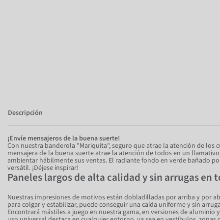
Descripción
¡Envíe mensajeros de la buena suerte!
Con nuestra banderola "Mariquita", seguro que atrae la atención de los 
mensajera de la buena suerte atrae la atención de todos en un llamativo
ambientar hábilmente sus ventas. El radiante fondo en verde bañado por
versátil. ¡Déjese inspirar!
Paneles largos de alta calidad y sin arrugas en 
Nuestras impresiones de motivos están dobladilladas por arriba y por a
para colgar y estabilizar, puede conseguir una caída uniforme y sin arruga
Encontrará mástiles a juego en nuestra gama, en versiones de aluminio 
uso universal destaca en cualquier entorno, ya sea en vestíbulos, zonas 