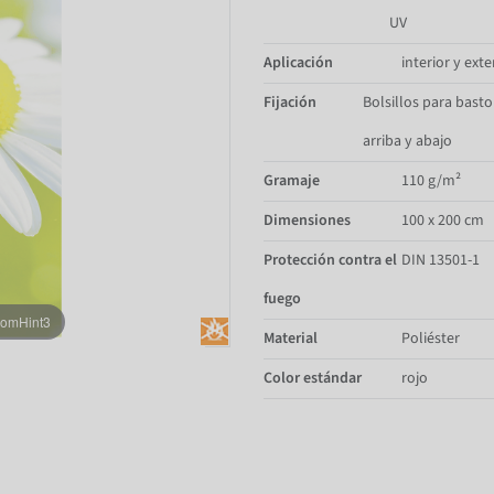
UV
Aplicación
interior y exte
Fijación
Bolsillos para bast
arriba y abajo
Gramaje
110 g/m²
Dimensiones
100 x 200 cm
Protección contra el
DIN 13501-1
fuego
oomHint3
Material
Poliéster
Color estándar
rojo