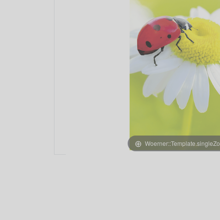
Woerner::Template.singleZ