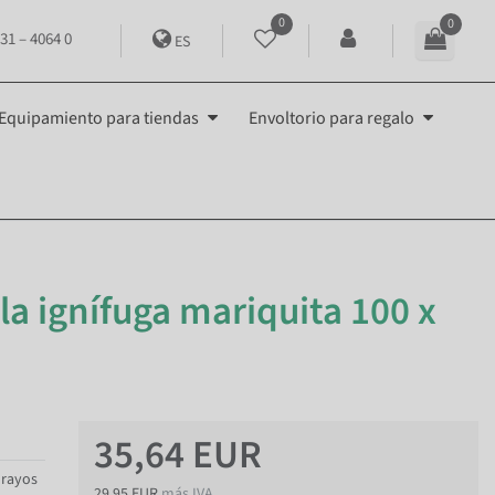
0
0
31 – 4064 0
ES
Equipamiento para tiendas
Envoltorio para regalo
la ignífuga mariquita 100 x
35,64 EUR
 rayos
29,95 EUR
más IVA