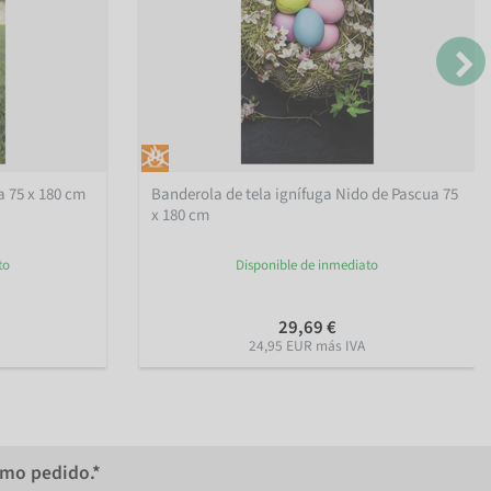
a 75 x 180 cm
Banderola de tela ignífuga Nido de Pascua 75
x 180 cm
to
Disponible de inmediato
29,69 €
24,95 EUR más IVA
imo pedido.*