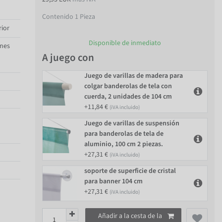
Contenido
1
Pieza
rior
Disponible de inmediato
ones
A juego con
Juego de varillas de madera para
colgar banderolas de tela con
cuerda, 2 unidades de 104 cm
+11,84 €
(iVA incluido)
Juego de varillas de suspensión
para banderolas de tela de
aluminio, 100 cm 2 piezas.
+27,31 €
(iVA incluido)
soporte de superficie de cristal
para banner 104 cm
+27,31 €
(iVA incluido)
Añadir a la cesta de la