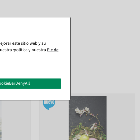
jorar este sitio web y su
estra :política y nuestra
Pie de
ookieBarDenyAll