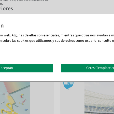
r.
riores
das con tejido de bandera resistente
ciones públicas como aeropuertos,
documentos.
tio web. Algunas de ellas son esenciales, mientras que otras nos ayudan a me
n sobre las cookies que utilizamos y sus derechos como usuario, consulte nu
También te puede gustar (8)
 aceptan
Ceres::Template.c