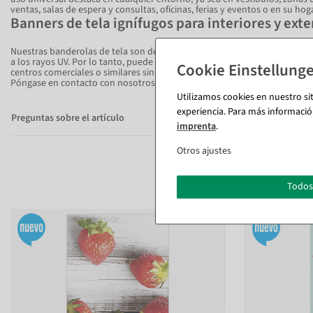
ventas, salas de espera y consultas, oficinas, ferias y eventos o en su hoga
Banners de tela ignífugos para interiores y exte
Nuestras banderolas de tela son de muy alta calidad, ignífugas y fabrica
a los rayos UV. Por lo tanto, puede colgar la pancarta de tela en instala
centros comerciales o similares sin dudarlo.
Póngase en contacto con nosotros si necesita los certificados para sus 
Utilizamos cookies en nuestro si
experiencia. Para más informació
Preguntas sobre el artículo
imprenta
.
Otros ajustes
Todos