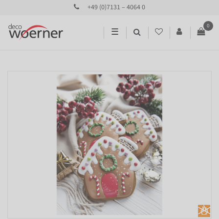
+49 (0)7131 – 4064 0
0
☰