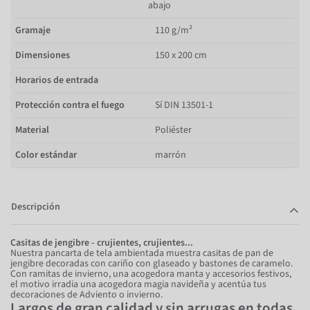
abajo
Gramaje
110 g/m²
Dimensiones
150 x 200 cm
Horarios de entrada
Protección contra el fuego
Sí DIN 13501-1
Material
Poliéster
Color estándar
marrón
Descripción
Casitas de jengibre - crujientes, crujientes...
Nuestra pancarta de tela ambientada muestra casitas de pan de
jengibre decoradas con cariño con glaseado y bastones de caramelo.
Con ramitas de invierno, una acogedora manta y accesorios festivos,
el motivo irradia una acogedora magia navideña y acentúa tus
decoraciones de Adviento o invierno.
Largos de gran calidad y sin arrugas en todas