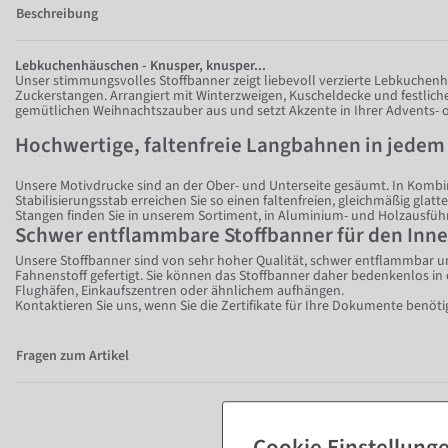
Beschreibung
Lebkuchenhäuschen - Knusper, knusper...
Unser stimmungsvolles Stoffbanner zeigt liebevoll verzierte Lebkuchen
Zuckerstangen. Arrangiert mit Winterzweigen, Kuscheldecke und festliche
gemütlichen Weihnachtszauber aus und setzt Akzente in Ihrer Advents- 
Hochwertige, faltenfreie Langbahnen in jede
Unsere Motivdrucke sind an der Ober- und Unterseite gesäumt. In Komb
Stabilisierungsstab erreichen Sie so einen faltenfreien, gleichmäßig glat
Stangen finden Sie in unserem Sortiment, in Aluminium- und Holzausfü
Schwer entflammbare Stoffbanner für den Inn
Unsere Stoffbanner sind von sehr hoher Qualität, schwer entflammbar 
Fahnenstoff gefertigt. Sie können das Stoffbanner daher bedenkenlos in 
Flughäfen, Einkaufszentren oder ähnlichem aufhängen.
Kontaktieren Sie uns, wenn Sie die Zertifikate für Ihre Dokumente benöti
Fragen zum Artikel