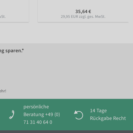
35,64 €
wSt.
29,95 EUR zzgl. ges. MwSt.
ng sparen.*
ehr!
persönliche
14 Tage
Beratung +49 (0)
Rückgabe Recht
71 31 40 64 0