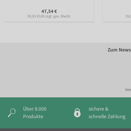
47,54 €
39,95 EUR zzgl. ges. MwSt.
39,
Zum Newsl
Imm
Über 8.000
sichere &
Produkte
schnelle Zahlung