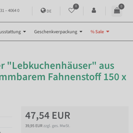
0
0
31 – 4064 0
DE
usstattung
Geschenkverpackung
% Sale
er "Lebkuchenhäuser" aus
ammbarem Fahnenstoff 150 x
47,54 EUR
39,95 EUR
zzgl. ges. MwSt.
n