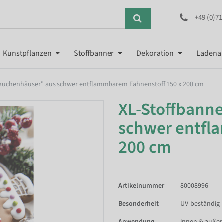
+49 (0)71
Kunstpflanzen
Stoffbanner
Dekoration
Ladena
bkuchenhäuser" aus schwer entflammbarem Fahnenstoff 150 x 200 cm
XL-Stoffbann
schwer entfl
200 cm
Artikelnummer
80008996
Besonderheit
UV-beständig
Anwendung
innen & auße