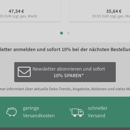
47,54 €
35,64 €
95 EUR zzgl. ges. MwSt.
29,95 EUR zzgl. ges. M
etter anmelden und sofort
10%
bei der nächsten Bestellu
Newsletter abonnieren und sofort
10% SPAREN*
er informiert über aktuelle Deko-Trends, Angebote, Aktionen und vieles M
geringe
schneller
Versandkosten
Versand