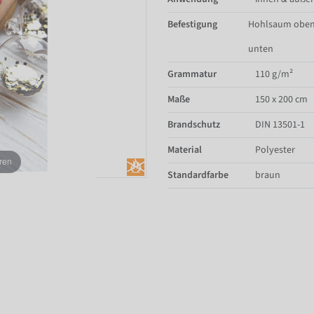
Befestigung
Hohlsaum oben
unten
Grammatur
110 g/m²
Maße
150 x 200 cm
Brandschutz
DIN 13501-1
Material
Polyester
ren
Standardfarbe
braun