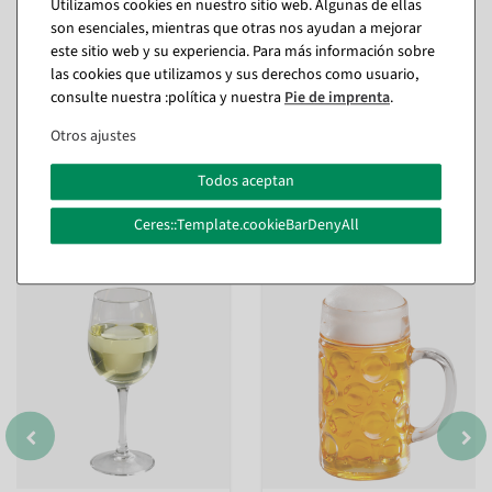
impresionantes en su entorno.
Utilizamos cookies en nuestro sitio web. Algunas de ellas
son esenciales, mientras que otras nos ayudan a mejorar
este sitio web y su experiencia. Para más información sobre
las cookies que utilizamos y sus derechos como usuario,
Aplicación maniquíes alimentarios
consulte nuestra :política y nuestra
Pie de imprenta
.
Preguntas sobre el artículo
Otros ajustes
Todos aceptan
Ceres::Template.cookieBarDenyAll
También te puede gustar (8)