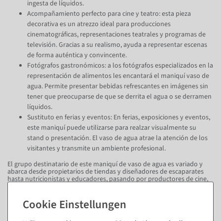
ingesta de líquidos.
Acompañamiento perfecto para cine y teatro: esta pieza
decorativa es un atrezzo ideal para producciones
cinematográficas, representaciones teatrales y programas de
televisión. Gracias a su realismo, ayuda a representar escenas
de forma auténtica y convincente.
Fotógrafos gastronómicos: a los fotógrafos especializados en la
representación de alimentos les encantará el maniquí vaso de
agua. Permite presentar bebidas refrescantes en imágenes sin
tener que preocuparse de que se derrita el agua o se derramen
líquidos.
Sustituto en ferias y eventos: En ferias, exposiciones y eventos,
este maniquí puede utilizarse para realzar visualmente su
stand o presentación. El vaso de agua atrae la atención de los
visitantes y transmite un ambiente profesional.
El grupo destinatario de este maniquí de vaso de agua es variado y
abarca desde propietarios de tiendas y diseñadores de escaparates
hasta nutricionistas y educadores, pasando por productores de cine,
creadores de obras de teatro, fotógrafos gastronómicos y
organizadores de eventos. Esta maqueta es la elección perfecta para
cualquiera que valore el detalle y la calidad visual, a la vez que busca
una solución fiable y llamativa para replicar vasos y bebidas reales.
Consiga la maqueta de vaso de agua con limón y cree acentos