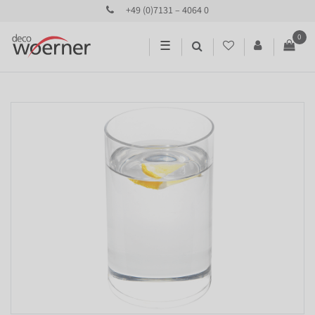
+49 (0)7131 – 4064 0
0
☰