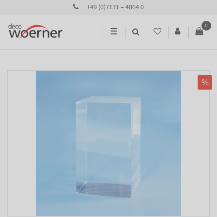
+49 (0)7131 – 4064 0
0
☰
%