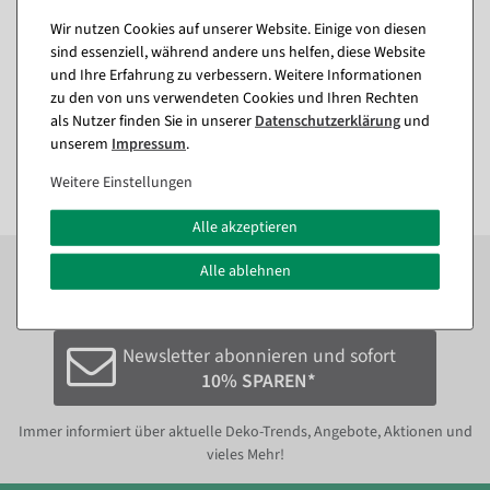
Schneiderbüsten mit
Sofort versandfähig.
Schuh-Präsenter 40 x 40 x
Wir nutzen Cookies auf unserer Website. Einige von diesen
100 cm
sind essenziell, während andere uns helfen, diese Website
Sofort versandfähig.
35,64 €
und Ihre Erfahrung zu verbessern. Weitere Informationen
29,95 EUR zzgl. ges. MwSt.
zu den von uns verwendeten Cookies und Ihren Rechten
296,31 €
als Nutzer finden Sie in unserer
Daten­schutz­erklärung
und
70,21 €
unserem
Impressum
.
59,00 EUR zzgl. ges. MwSt.
Weitere Einstellungen
Alle akzeptieren
Zum Newsletter anmelden und sofort
10%
bei der
Alle ablehnen
nächsten Bestellung sparen.*
Newsletter abonnieren und sofort
10% SPAREN*
Immer informiert über aktuelle Deko-Trends, Angebote, Aktionen und
vieles Mehr!