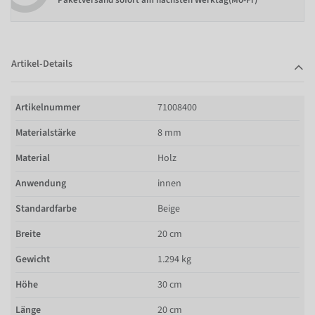
Paketversand sofort am nächsten Werktag(Mo-Fr)
Artikel-Details
Artikelnummer
71008400
Materialstärke
8 mm
Material
Holz
Anwendung
innen
Standardfarbe
Beige
Breite
20 cm
Gewicht
1.294 kg
Höhe
30 cm
Länge
20 cm