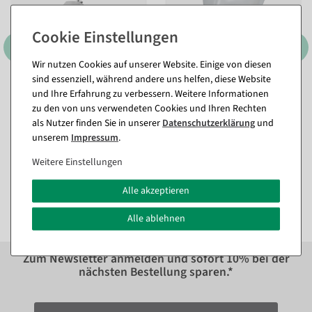
Wir nutzen Cookies auf unserer Website. Einige von diesen
sind essenziell, während andere uns helfen, diese Website
Chrome-Ständer für
Dekokopf, Dame, gefrostet
und Ihre Erfahrung zu verbessern. Weitere Informationen
Schneiderbüsten mit
Sofort versandfähig.
Schuh-Präsenter 40 x 40 x
zu den von uns verwendeten Cookies und Ihren Rechten
100 cm
als Nutzer finden Sie in unserer
Daten­schutz­erklärung
und
Sofort versandfähig.
53,49 €
unserem
Impressum
.
47,54 €
39,95 EUR zzgl. ges. MwSt.
Weitere Einstellungen
296,31 €
70,21 €
59,00 EUR zzgl. ges. MwSt.
Alle akzeptieren
Alle ablehnen
Zum Newsletter anmelden und sofort
10%
bei der
nächsten Bestellung sparen.*