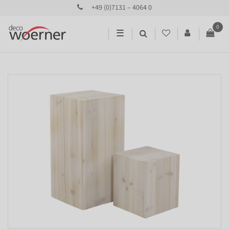
+49 (0)7131 – 4064 0
0
☰