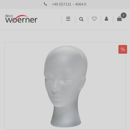
+49 (0)7131 – 4064 0
0
☰
%