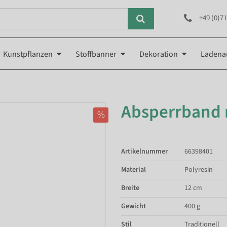
+49 (0)71
Kunstpflanzen
Stoffbanner
Dekoration
Ladena
Absperrband 
%
Artikelnummer
66398401
Material
Polyresin
Breite
12 cm
Gewicht
400 g
Stil
Traditionell