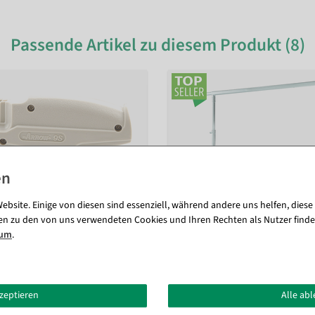
Passende Artikel zu diesem Produkt (8)
ebsite. Einige von diesen sind essenziell, während andere uns helfen, diese
en zu den von uns verwendeten Cookies und Ihren Rechten als Nutzer finde
sum
.
kzeptieren
Alle ab
tole Arrow 9 S, Standard Nadel
Rollkleiderständer, stabil belast