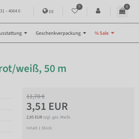
0
0
31 – 4064 0
DE
usstattung
Geschenkverpackung
% Sale
rot/weiß, 50 m
11,78 €
3,51 EUR
2,95 EUR
zzgl. ges. MwSt.
Inhalt
1
Stück