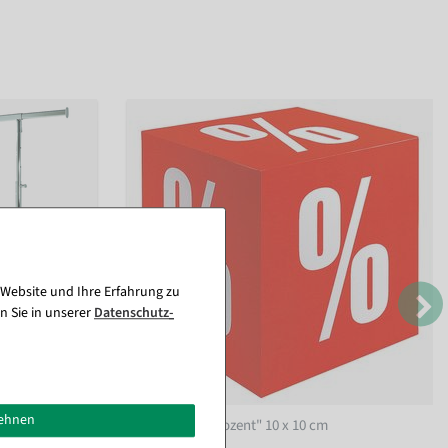
 Website und Ihre Erfahrung zu
n Sie in unserer
Daten­schutz­
lehnen
bar bis 100 kg
Faltwürfel "Prozent" 10 x 10 cm