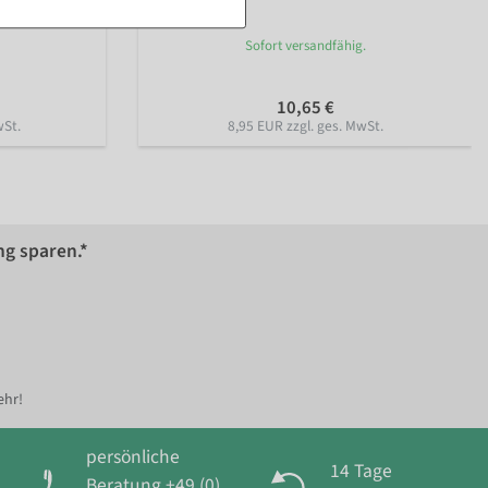
Sofort versandfähig.
10,65 €
wSt.
8,95 EUR zzgl. ges. MwSt.
ng sparen.*
ehr!
persönliche
14 Tage
Beratung +49 (0)