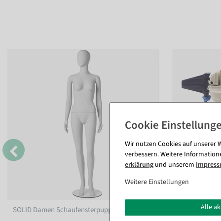
Wir nutzen Cookies auf unserer W
verbessern. Weitere Information
erklärung
und unserem
Impres
Weitere Einstellungen
Alle a
SOLID Damen Schaufensterpuppe Solid White
Etikettierpis