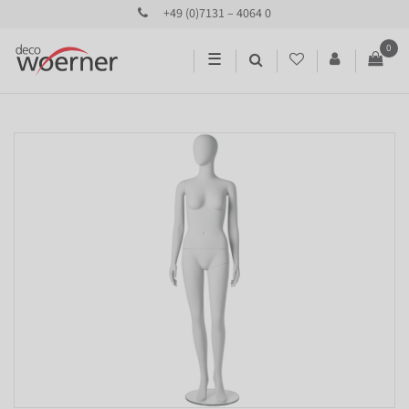
+49 (0)7131 – 4064 0
0
☰