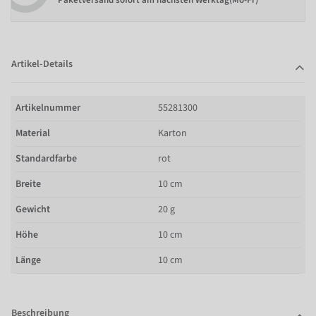
Paketversand sofort am nächsten Werktag(Mo-Fr)
Artikel-Details
Artikelnummer
55281300
Material
Karton
Standardfarbe
rot
Breite
10 cm
Gewicht
20 g
Höhe
10 cm
Länge
10 cm
Beschreibung