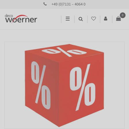
+49 (0)7131 – 4064 0
0
☰