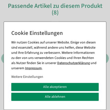
Passende Artikel zu diesem Produkt
(8)
Wir nutzen Cookies auf unserer Website. Einige von diesen
sind essenziell, während andere uns helfen, diese Website
und Ihre Erfahrung zu verbessern. Weitere Informationen
zu den von uns verwendeten Cookies und Ihren Rechten
als Nutzer finden Sie in unserer
Daten­schutz­erklärung
und
unserem
Impressum
.
Faltwürfel "Prozent" 32 x 32
Luftballon Prozent, 100
Weitere Einstellungen
cm
Stück
Sofort versandfähig.
Artikel aktuell nicht lagernd.
Alle akzeptieren
Liefertermin der Ware noch
unbekannt.
27,31 €
Alle ablehnen
22,95 EUR zzgl. ges. MwSt.
32,07 €
26,95 EUR zzgl. ges. MwSt.