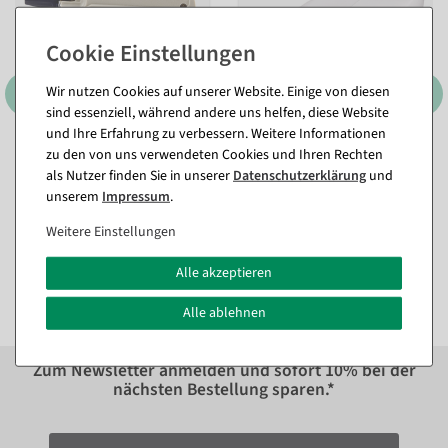
Wir nutzen Cookies auf unserer Website. Einige von diesen
sind essenziell, während andere uns helfen, diese Website
und Ihre Erfahrung zu verbessern. Weitere Informationen
zu den von uns verwendeten Cookies und Ihren Rechten
Etikettierpistole Arrow 9 S,
Heftfäden Standard 25 mm,
als Nutzer finden Sie in unserer
Daten­schutz­erklärung
und
Standard Nadel
5000 Stück
unserem
Impressum
.
Sofort versandfähig.
Sofort versandfähig.
Weitere Einstellungen
11,84 €
10,65 €
9,95 EUR zzgl. ges. MwSt.
8,95 EUR zzgl. ges. MwSt.
Alle akzeptieren
Alle ablehnen
Zum Newsletter anmelden und sofort
10%
bei der
nächsten Bestellung sparen.*