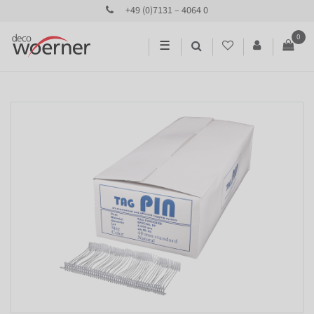
+49 (0)7131 – 4064 0
0
☰