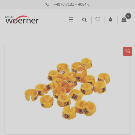
+49 (0)7131 – 4064 0
0
☰
%