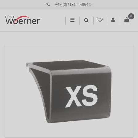
+49 (0)7131 – 4064 0
0
☰