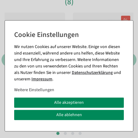
(8)
%
Wir nutzen Cookies auf unserer Website. Einige von diesen
sind essenziell, während andere uns helfen, diese Website
und Ihre Erfahrung zu verbessern. Weitere Informationen
zu den von uns verwendeten Cookies und Ihren Rechten
als Nutzer finden Sie in unserer
Daten­schutz­erklärung
und
Schwarze Größenreiter mit
Zahlenreiter, grün Größe L
unserem
Impressum
.
Konfektionsgrößen für
Sofort versandfähig.
Kleiderbügel
Weitere Einstellungen
Sofort versandfähig.
4,16 €
Alle akzeptieren
In verschiedenen
2,98 €
Ausführungen
2,48 EUR zzgl. ges. MwSt.
ab 4,16 €
Alle ablehnen
3,47 EUR zzgl. ges. MwSt.