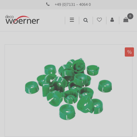
+49 (0)7131 – 4064 0
0
☰
%