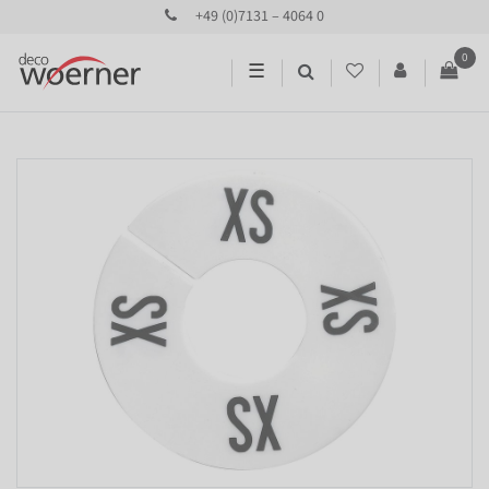
+49 (0)7131 – 4064 0
0
☰