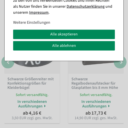
Passende Artikel zu diesem Produkt
zu den von uns verwendeten Cookies und Ihren Rechten
(8)
als Nutzer finden Sie in unserer
Daten­schutz­erklärung
und
unserem
Impressum
.
Weitere Einstellungen
Alle akzeptieren
Alle ablehnen
Schwarze Größenreiter mit
Schwarze
Konfektionsgrößen für
Regalbodenaufstecker für
Kleiderbügel
Glasplatten bis 8 mm Höhe
Sofort versandfähig.
Sofort versandfähig.
In verschiedenen
In verschiedenen
Ausführungen
Ausführungen
ab 4,16 €
ab 17,73 €
3,50 EUR zzgl. ges. MwSt.
14,90 EUR zzgl. ges. MwSt.