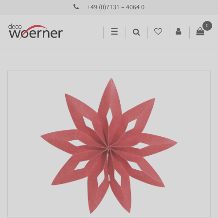
+49 (0)7131 – 4064 0
0
☰