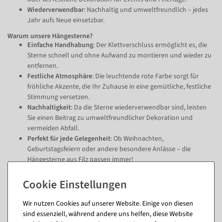
Wiederverwendbar
: Nachhaltig und umweltfreundlich – jedes
Jahr aufs Neue einsetzbar.
Warum unsere Hängesterne?
Einfache Handhabung
: Der Klettverschluss ermöglicht es, die
Sterne schnell und ohne Aufwand zu montieren und wieder zu
entfernen.
Festliche Atmosphäre
: Die leuchtende rote Farbe sorgt für
fröhliche Akzente, die Ihr Zuhause in eine gemütliche, festliche
Stimmung versetzen.
Nachhaltigkeit
: Da die Sterne wiederverwendbar sind, leisten
Sie einen Beitrag zu umweltfreundlicher Dekoration und
vermeiden Abfall.
Perfekt für jede Gelegenheit
: Ob Weihnachten,
Geburtstagsfeiern oder andere besondere Anlässe – die
Hängesterne aus Filz passen immer!
Setzen Sie mit den Hängesternen aus Filz wunderschöne Akzente und
schaffen Sie eine festliche Stimmung die immer wieder begeistert!
Wir nutzen Cookies auf unserer Website. Einige von diesen
Fragen zum Artikel
sind essenziell, während andere uns helfen, diese Website