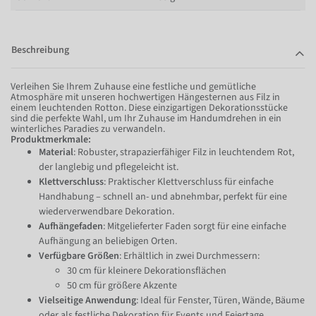
Beschreibung
Verleihen Sie Ihrem Zuhause eine festliche und gemütliche
Atmosphäre mit unseren hochwertigen Hängesternen aus Filz in
einem leuchtenden Rotton. Diese einzigartigen Dekorationsstücke
sind die perfekte Wahl, um Ihr Zuhause im Handumdrehen in ein
winterliches Paradies zu verwandeln.
Produktmerkmale:
Material
: Robuster, strapazierfähiger Filz in leuchtendem Rot,
der langlebig und pflegeleicht ist.
Klettverschluss
: Praktischer Klettverschluss für einfache
Handhabung – schnell an- und abnehmbar, perfekt für eine
wiederverwendbare Dekoration.
Aufhängefaden
: Mitgelieferter Faden sorgt für eine einfache
Aufhängung an beliebigen Orten.
Verfügbare Größen
: Erhältlich in zwei Durchmessern:
30 cm für kleinere Dekorationsflächen
50 cm für größere Akzente
Vielseitige Anwendung
: Ideal für Fenster, Türen, Wände, Bäume
oder als festliche Dekoration für Events und Feiertage.