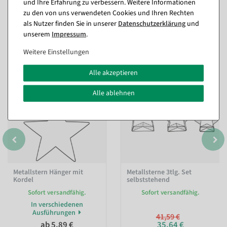
und Ihre Erfahrung zu verbessern. Weitere Informationen
zu den von uns verwendeten Cookies und Ihren Rechten
als Nutzer finden Sie in unserer
Daten­schutz­erklärung
und
Passende Artikel zu diesem Produkt
unserem
Impressum
.
(8)
Weitere Einstellungen
Alle akzeptieren
%
Alle ablehnen
Metallstern Hänger mit
Metallsterne 3tlg. Set
Kordel
selbststehend
Sofort versandfähig.
Sofort versandfähig.
In verschiedenen
Ausführungen
41,59 €
ab 5,89 €
35,64 €