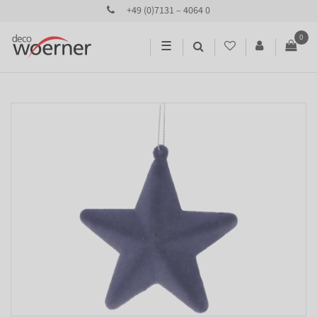
+49 (0)7131 – 4064 0
0
☰