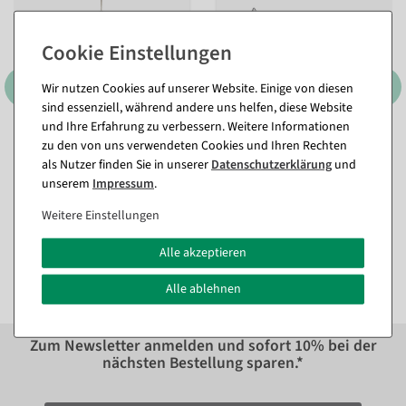
Wir nutzen Cookies auf unserer Website. Einige von diesen
sind essenziell, während andere uns helfen, diese Website
und Ihre Erfahrung zu verbessern. Weitere Informationen
zu den von uns verwendeten Cookies und Ihren Rechten
Metallstern Hänger mit
Metallsterne 3tlg. Set
Kordel
selbststehend
als Nutzer finden Sie in unserer
Daten­schutz­erklärung
und
Sofort versandfähig.
Sofort versandfähig.
unserem
Impressum
.
In verschiedenen
Weitere Einstellungen
Ausführungen
41,59 €
ab 5,89 €
35,64 €
Alle akzeptieren
4,91 EUR zzgl. ges. MwSt.
29,70 EUR zzgl. ges. MwSt.
Alle ablehnen
Zum Newsletter anmelden und sofort
10%
bei der
nächsten Bestellung sparen.*