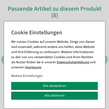
Passende Artikel zu diesem Produkt
(8)
%
%
Wir nutzen Cookies auf unserer Website. Einige von diesen
sind essenziell, während andere uns helfen, diese Website
und Ihre Erfahrung zu verbessern. Weitere Informationen
zu den von uns verwendeten Cookies und Ihren Rechten
als Nutzer finden Sie in unserer
Daten­schutz­erklärung
und
unserem
Impressum
.
3er Set Dekoringe, schwarz
Tulpen-Aufsteller gelb aus
Weitere Einstellungen
ca. 60 cm Ø, Metall
Filz 58 cm
Sofort versandfähig.
Sofort versandfähig.
Alle akzeptieren
Alle ablehnen
23,74 €
10,65 €
17,79 €
7,08 €
14,95 EUR zzgl. ges. MwSt.
5,95 EUR zzgl. ges. MwSt.