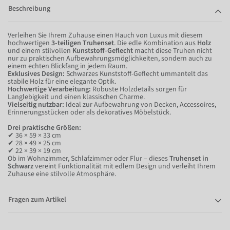
Beschreibung
Verleihen Sie Ihrem Zuhause einen Hauch von Luxus mit diesem
hochwertigen
3-teiligen Truhenset
. Die edle Kombination aus
Holz
und einem stilvollen
Kunststoff-Geflecht
macht diese Truhen nicht
nur zu praktischen Aufbewahrungsmöglichkeiten, sondern auch zu
einem echten Blickfang in jedem Raum.
Exklusives Design:
Schwarzes Kunststoff-Geflecht ummantelt das
stabile Holz für eine elegante Optik.
Hochwertige Verarbeitung:
Robuste Holzdetails sorgen für
Langlebigkeit und einen klassischen Charme.
Vielseitig nutzbar:
Ideal zur Aufbewahrung von Decken, Accessoires,
Erinnerungsstücken oder als dekoratives Möbelstück.
Drei praktische Größen:
✔ 36 × 59 × 33 cm
✔ 28 × 49 × 25 cm
✔ 22 × 39 × 19 cm
Ob im Wohnzimmer, Schlafzimmer oder Flur – dieses
Truhenset in
Schwarz
vereint Funktionalität mit edlem Design und verleiht Ihrem
Zuhause eine stilvolle Atmosphäre.
Fragen zum Artikel