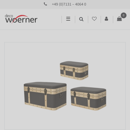
+49 (0)7131 – 4064 0
0
☰