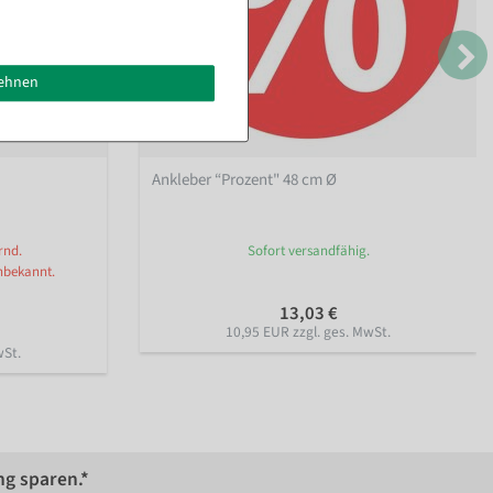
lehnen
Ankleber “Prozent" 48 cm Ø
rnd.
Sofort versandfähig.
nbekannt.
13,03 €
10,95 EUR zzgl. ges. MwSt.
wSt.
ng sparen.*