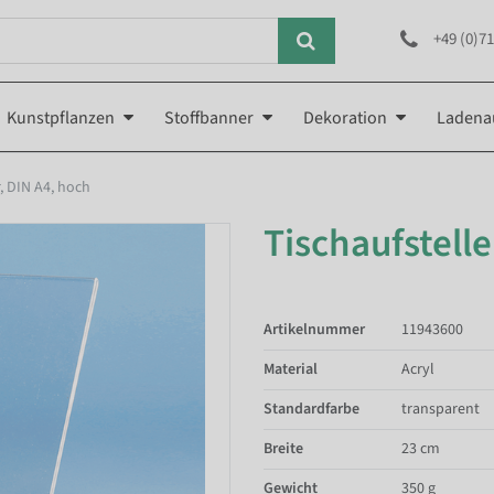
+49 (0)71
Kunstpflanzen
Stoffbanner
Dekoration
Ladena
r, DIN A4, hoch
Tischaufstelle
Artikelnummer
11943600
Material
Acryl
Standardfarbe
transparent
Breite
23 cm
Gewicht
350 g