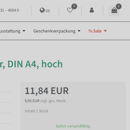
0
0
31 – 4064 0
DE
usstattung
Geschenkverpackung
% Sale
r, DIN A4, hoch
11,84 EUR
9,95 EUR
zzgl. ges. MwSt.
Inhalt
1
Stück
Sofort versandfähig.