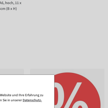
A6, hoch, 11 x
cm (B x H)
 Website und Ihre Erfahrung zu
n Sie in unserer
Daten­schutz­