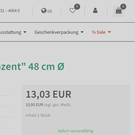
0
0
31 – 4064 0
DE
usstattung
Geschenkverpackung
% Sale
ozent" 48 cm Ø
13,03 EUR
10,95 EUR
zzgl. ges. MwSt.
Inhalt
1
Stück
Sofort versandfähig.