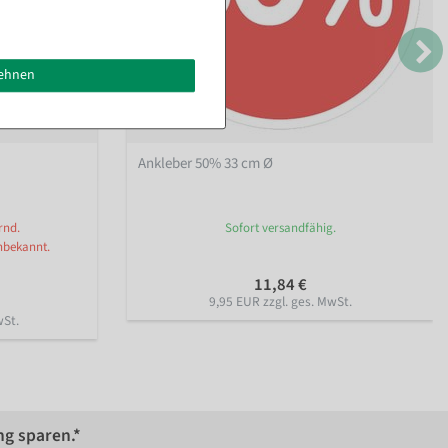
lehnen
Ankleber 50% 33 cm Ø
rnd.
Sofort versandfähig.
nbekannt.
11,84 €
9,95 EUR zzgl. ges. MwSt.
wSt.
ng sparen.*