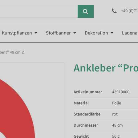
+49 (0)71
Kunstpflanzen
Stoffbanner
Dekoration
Ladena
zent" 48 cm Ø
Ankleber “Pr
Artikelnummer
43919000
Material
Folie
Standardfarbe
rot
Durchmesser
48 cm
Gewicht
50 g