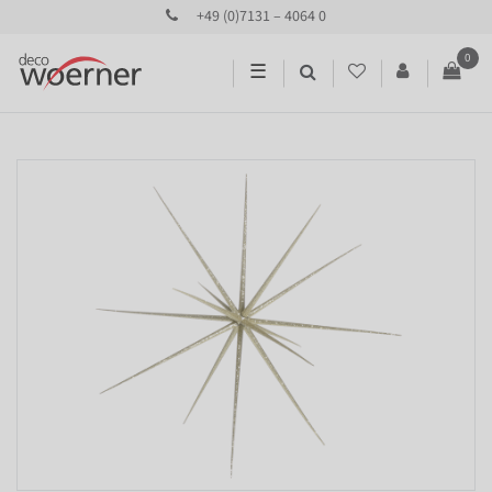
+49 (0)7131 – 4064 0
0
☰