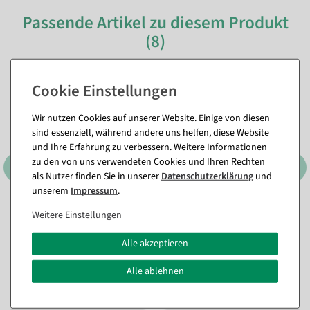
Passende Artikel zu diesem Produkt
(8)
%
Wir nutzen Cookies auf unserer Website. Einige von diesen
sind essenziell, während andere uns helfen, diese Website
und Ihre Erfahrung zu verbessern. Weitere Informationen
zu den von uns verwendeten Cookies und Ihren Rechten
als Nutzer finden Sie in unserer
Daten­schutz­erklärung
und
unserem
Impressum
.
Metallstern Hänger mit
Metallsterne 3tlg. Set
Weitere Einstellungen
Kordel
selbststehend
Sofort versandfähig.
Sofort versandfähig.
Alle akzeptieren
In verschiedenen
Ausführungen
Alle ablehnen
41,59 €
ab 5,89 €
35,64 €
4,95 EUR zzgl. ges. MwSt.
29,95 EUR zzgl. ges. MwSt.