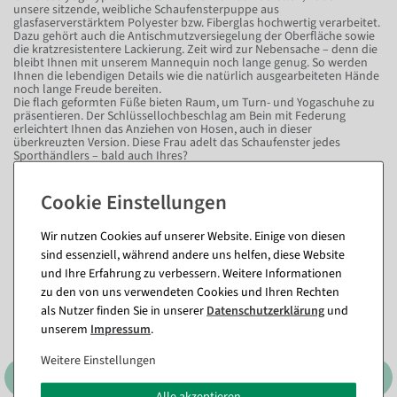
unsere sitzende, weibliche Schaufensterpuppe aus
glasfaserverstärktem Polyester bzw. Fiberglas hochwertig verarbeitet.
Dazu gehört auch die Antischmutzversiegelung der Oberfläche sowie
die kratzresistentere Lackierung. Zeit wird zur Nebensache – denn die
bleibt Ihnen mit unserem Mannequin noch lange genug. So werden
Ihnen die lebendigen Details wie die natürlich ausgearbeiteten Hände
noch lange Freude bereiten.
Die flach geformten Füße bieten Raum, um Turn- und Yogaschuhe zu
präsentieren. Der Schlüssellochbeschlag am Bein mit Federung
erleichtert Ihnen das Anziehen von Hosen, auch in dieser
überkreuzten Version. Diese Frau adelt das Schaufenster jedes
Sporthändlers – bald auch Ihres?
Fragen zum Artikel
Wir nutzen Cookies auf unserer Website. Einige von diesen
Dieser Artikel in anderen Ausführungen
sind essenziell, während andere uns helfen, diese Website
und Ihre Erfahrung zu verbessern. Weitere Informationen
zu den von uns verwendeten Cookies und Ihren Rechten
als Nutzer finden Sie in unserer
Daten­schutz­erklärung
und
unserem
Impressum
.
Weitere Einstellungen
Alle akzeptieren