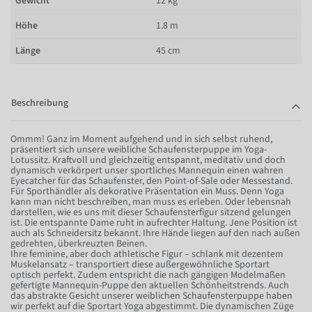
Gewicht
12 kg
Höhe
1.8 m
Länge
45 cm
Beschreibung
Ommm! Ganz im Moment aufgehend und in sich selbst ruhend,
präsentiert sich unsere weibliche Schaufensterpuppe im Yoga-
Lotussitz. Kraftvoll und gleichzeitig entspannt, meditativ und doch
dynamisch verkörpert unser sportliches Mannequin einen wahren
Eyecatcher für das Schaufenster, den Point-of-Sale oder Messestand.
Für Sporthändler als dekorative Präsentation ein Muss. Denn Yoga
kann man nicht beschreiben, man muss es erleben. Oder lebensnah
darstellen, wie es uns mit dieser Schaufensterfigur sitzend gelungen
ist. Die entspannte Dame ruht in aufrechter Haltung. Jene Position ist
auch als Schneidersitz bekannt. Ihre Hände liegen auf den nach außen
gedrehten, überkreuzten Beinen.
Ihre feminine, aber doch athletische Figur – schlank mit dezentem
Muskelansatz – transportiert diese außergewöhnliche Sportart
optisch perfekt. Zudem entspricht die nach gängigen Modelmaßen
gefertigte Mannequin-Puppe den aktuellen Schönheitstrends. Auch
das abstrakte Gesicht unserer weiblichen Schaufensterpuppe haben
wir perfekt auf die Sportart Yoga abgestimmt. Die dynamischen Züge