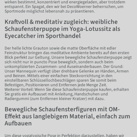
wirken bestimmt, konzentriert und energiegeladen, aber trotzdem
entspannt. Ein Spagat, den wir bei DecoWoerner beherrschen, um
Sportmode möglichst lebensnah zu präsentieren.
Kraftvoll & meditativ zugleich: weibliche
Schaufensterpuppe im Yoga-Lotussitz als
Eyecatcher im Sporthandel
Der helle lichte Grauton sowie die matte Oberfläche mit edler
Feinstruktur bringen das meditative Ambiente bereits auf den ersten
Blick perfekt zur Geltung. Unsere bewegliche Schaufensterpuppe zeigt
sich nicht nur in puncto Pose beweglich, sondern auch beim
unkomplizierten Zusammen- und Auseinanderbauen. Der Grund:
Unser Mannequin verfügt über drehbare Gelenke an Händen, Armen
und Beinen. Mittels einer einfachen Steckvorrichtung in den
einstellbaren Schlüssellochbeschlägen sparen Sie somit beim
Befestigen, Positionieren und Entfernen jede Menge Zeit.
Weiterer Vorteil: Wenn Sie diese Schaufensterpuppe kaufen, erhalten
Sie gratis ein Aufbauset mit Anleitung, Handschuhen und
Radiergummi (zum Entfernen kleiner Kratzer) mit dazu.
Bewegliche Schaufensterfiguren mit OM-
Effekt aus langlebigem Material, einfach zum
Aufbauen
Um diese yogatypische Pose in Perfektion darzustellen, haben wir