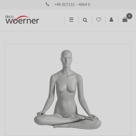
+49 (0)7131 – 4064 0
0
☰