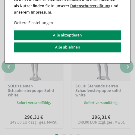
Passende Artikel zu diesem Produkt
als Nutzer finden Sie in unserer
Daten­schutz­erklärung
und
(8)
unserem
Impressum
.
Weitere Einstellungen
Alle akzeptieren
Alle ablehnen
SOLID Damen
SOLID Stehende Herren
Schaufensterpuppe Solid
Schaufensterpuppe solid
White
white
Sofort versandfähig.
Sofort versandfähig.
296,31 €
296,31 €
249,00 EUR zzgl. ges. MwSt.
249,00 EUR zzgl. ges. MwSt.