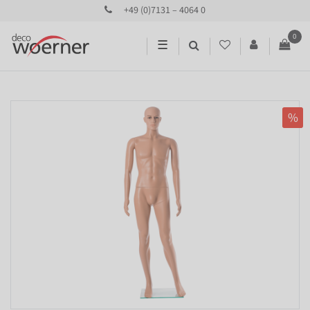
+49 (0)7131 – 4064 0
0
☰
%