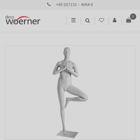
+49 (0)7131 – 4064 0
0
☰