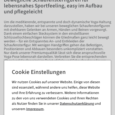
lebensnahes Sportfeeling, easy im Aufbau
und pflegeleicht
Um die meditierende, entspannte und doch dynamische Yoga-Haltung
darzustellen, haben wir bei unseren beweglichen Schaufensterfiguren
mit drehbaren Gelenken an Armen, Händen und Beinen vorgesorgt.
Dank einem einfachen Stecksystem in den einstellbaren
Schlüssellochbeschlägen können die Gliedmaßen ganz leicht bewegt
werden – für ein Entspanntes An- und Entkleiden der
Schaufensterfigur. Mit wenigen Handgriffen gehen das Befestigen,
Positionieren und Abbauen besonders unkompliziert vonstatten.
Nur dank unserer Premiumqualität lässt sich diese anspruchsvolle
Yoga-Pose lebensnah darstellen. Verbreiten Sie die entsprechenden
Vibes (und Kaufanreize) im Point-of-Sale und Schaufenster oder am
Messestand. Denn unsere Figuren leben Sport vom Kopf bis zu den
Zehenspitzen!
Wir nutzen Cookies auf unserer Website. Einige von diesen
Fragen zum Artikel
sind essenziell, während andere uns helfen, diese Website
und Ihre Erfahrung zu verbessern. Weitere Informationen
zu den von uns verwendeten Cookies und Ihren Rechten
Dieser Artikel in anderen Ausführungen
als Nutzer finden Sie in unserer
Daten­schutz­erklärung
und
unserem
Impressum
.