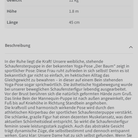
Gewicht
12 kg
Höhe
1.8 m
Länge
45 cm
Beschreibung
In der Ruhe liegt die Kraft! Unsere weibliche, stehende
Schaufensterpuppe in der bekannten Yoga-Pose „Der Baum“ zeigt in
sportlicher Pose: Diese Frau ruht zufrieden in sich selbst! Denn es ist
bekanntlich gar nicht so einfach, im hektischen Alltag das
Gleichgewicht zu bewahren – in dieser auf einem Bein stehenden
Yoga-Pose sogar sprichwörtlich. Die ästhetische Yogabewegung wurde
bei unserer beweglichen Schaufensterfigur lebendig ausgearbeitet.
Vor der Brust berühren sich die natürlich geformten Hände zum Gruß.
Das linke Bein der Mannequin-Puppe ist nach außen angewinkelt, der
Fuß bis auf Kniehöhe in Richtung Standbein angehoben.
Die kraftvoll und harmonisch wirkende Pose wird durch den
athletischen Körperbau der sportlichen Schaufensterpuppe verstärkt.
Die schlanke, grazile Figur hat einen dezenten Muskelansatz, was dem
aktuellen Schönheitsideal entspricht. So wirkt die Schaufensterfigur
feminin sowie leistungsstark zugleich. Auch das abstrakte Gesicht
trägt dynamische Züge, die selbstbestimmt und dennoch entspannt
wirken. Ganz klar: Unsere Dame hat zu sich selbst gefunden. Wenn Sie