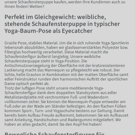
unsere Schaufensterpuppe kaufen, werden Ihre Kundinnen auch zu
Ihnen finden! Wetten?
Perfekt im Gleichgewicht: weibliche,
stehende Schaufensterpuppe in typischer
Yoga-Baum-Pose als Eyecatcher
Grazile Pose, stabiles Material. Um die in sich ruhende Yoga-Sportlerin
lebensnah abzubilden, haben wir glasfaserverstärktes Polyester bzw.
Fiberglas hochwertig verarbeitet. Diese Material macht die
Schaufensterfigur äußerst langlebig. Unsere weibliche
Schaufensterpuppe steht in Yoga-Position. Die
Antischmutzversiegelung der Oberfläche mit der kratzresistenteren
Lackierung macht das Mannequin so pflegeleicht wie robust. Der
lichte, helle Grauton in Kombination mit der matten Oberfläche samt
edler Feinstruktur runden den harmonischen Auftritt der sportlichen
Dame optisch perfekt ab.
Trotz der luftigen Pose steht unsere meditierende Yoga-
Schaufensterfigur dank dem doppelten Standsystem aus edler
Metallstandplatte mit verchromtem Fuß- und Wadendorn
vollkommen sicher. Sie können die Mannequin-Puppe entweder am
Fuß oder an der Wade am Ständer befestigen. An den flachen Füßen
kommen Sport-, Turn- und Yogaschuhe bestens zur Geltung. Damit
bereits beim Aufbau Freude aufkommt, bekommen Sie ein Aufbauset
samt Anleitung, Handschuhen und Radiergummi mitgeliefert. Wir
haben an alles gedacht, damit Sie den Kopf frei haben!
Bewegliche Schaufensterfiguren für