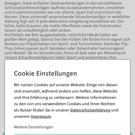
bewegen. Dank einfacher Steckverbindungen in den einstellbaren
Schlüssellochbeschlägen läuft das Auseinandernehmen, Umziehen
und Zusammensetzten wie von alleine. Spart Zeit und schont die
Nerven. Diese universell ansprechende Schaufensterfigur in weiblicher
Haltung fügt sich in jede dekorative Umgebung wunderbar ein. Der
lichte, helle Grauton, die matte Oberfläche sowie die Feinstruktur
lassen sie unaufdringlich edel wirken.
Auf Details wie fein ausgearbeitete, natürliche Hände haben wir
großen Wert gelegt. Ebenso bei den Füßen: Die flache Form eignet sich
bestens zur Präsentation von Sport- und Turnschuhen. Dank der Flip-
Flop-Zehen passen auch Sandalen oder Zehentreter hervorragend
zum Modell. Ob im Schaufenster, Point-of-Sale oder am Messestand:
Unsere Schaufensterfiguren leben Sport und präsentieren Ihre
Kollektion lebensnah, realistisch und dynamisch!
Fragen zum Artikel
Wir nutzen Cookies auf unserer Website. Einige von diesen
sind essenziell, während andere uns helfen, diese Website
Dieser Artikel in anderen Ausführungen
und Ihre Erfahrung zu verbessern. Weitere Informationen
zu den von uns verwendeten Cookies und Ihren Rechten
als Nutzer finden Sie in unserer
Daten­schutz­erklärung
und
unserem
Impressum
.
Weitere Einstellungen