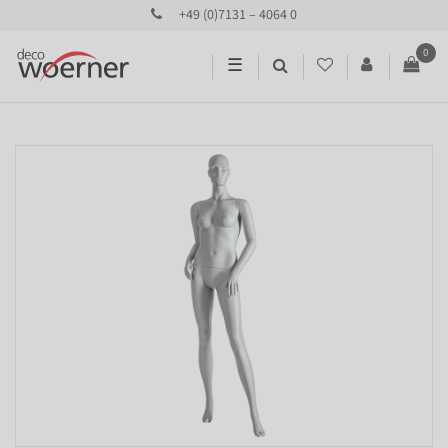
+49 (0)7131 – 4064 0
0
☰