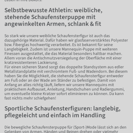
Selbstbewusste Athletin: weibliche,
stehende Schaufensterpuppe mit
angewinkelten Armen, schlank & fit
So stark wie unsere weibliche Schaufensterfigur ist auch das
dazugehörige Material. Dafür haben wir glasfaserverstärktes Polyester
bzw. Fiberglas hochwertig verarbeitet. Es ist bekannt für seine
Langlebigkeit. Zudem ist unsere Mannequin-Puppe mit weiteren
Finessen ausgestattet, die das Material besonders haltbar machen.
Allem voran die Antischmutzversiegelung der Oberfläche mit einer
kratzresistenteren Lackierung.
Für einen sicheren Stand sorgt das doppelte Standsystem aus edler
Metallstandplatte mit verchromtem Fuß- und Wadendorn. Bei diesem
haben Sie die Möglichkeit, die stehende Schaufensterfigur entweder
am Fuß oder an der Wade am Ständer zu befestigen. Damit von
Anfang an alles richtig läuft, liefern wir unsere Mannequins mit
praktischem Aufbauset, Anleitung, Handschuhen und Radiergummi,
um eventuelle kleine Kratzer sofort eliminieren zu können. Da kann
fast nichts mehr schiefgehen!
Sportliche Schaufensterfiguren: langlebig,
pflegeleicht und einfach im Handling
Die bewegliche Schaufensterpuppe für (Sport-)Mode lässt sich an den
Gelenken von Armen, Händen und Beinen drehen oder vielmehr