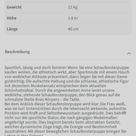
Gewicht
12 kg
Höhe
1.8 m
Länge
45 cm
Beschreibung
Sportlich, lässig und doch feminin! Wenn Sie eine Schaufensterpuppe
kaufen wollen, die athletisch wirkt, aber Sportmode mit einem Hauch
von weiblicher Attitüde präsentiert, dann liegen Sie mit dieser Dame
goldrichtig. Die aufrechte Haltung und die schlanke, athletische Figur
mit dezentem Muskelansatz entsprechen dem aktuellen
Schönheitsideal. Durch die angewinkelten Arme lenkt unsere
weibliche, stehende Schaufensterpuppe, den Blick genau auf die
schmalste Stelle ihres Körpers – die Taille.
Bei dem Anblick dieser Schaufensterpuppe wird klar: Die Frau weiß,
was sie tut! Unterstrichen durch die lebensecht wirkende, aufrechte
Position wird Kraft und Selbstbewusstsein ausgedrückt. Dies betrifft
nicht nur die sportliche Statur, die nach gängigen Modelmaßen
angefertigt wurde. Dies beginnt bereits beim abstrakten Gesicht,
welches dynamische Züge trägt, die Energie und Bestimmtheit
ausstrahlen. Mit dieser beweglichen Schaufensterpuppe bringen Sie
Leben in Ihre Dekors!