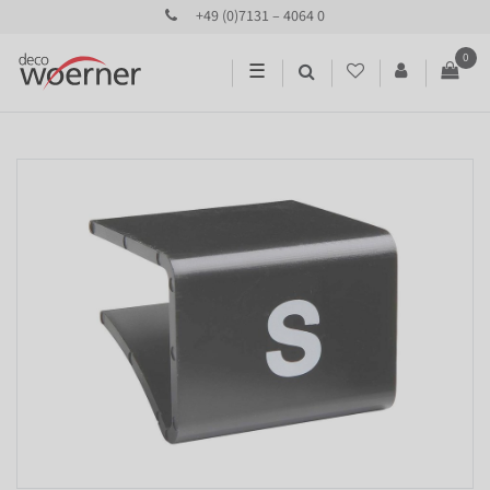
+49 (0)7131 – 4064 0
0
☰