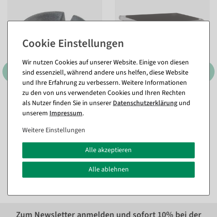
Wir nutzen Cookies auf unserer Website. Einige von diesen
sind essenziell, während andere uns helfen, diese Website
und Ihre Erfahrung zu verbessern. Weitere Informationen
zu den von uns verwendeten Cookies und Ihren Rechten
Schwarze Größenreiter mit
Schwarze
als Nutzer finden Sie in unserer
Daten­schutz­erklärung
und
Konfektionsgrößen für
Regalbodenaufstecker für
unserem
Impressum
.
Kleiderbügel
Glasplatten bis 8 mm Höhe
Sofort versandfähig.
Sofort versandfähig.
Weitere Einstellungen
In verschiedenen
In verschiedenen
Ausführungen
Ausführungen
Alle akzeptieren
ab 4,16 €
ab 17,73 €
3,50 EUR zzgl. ges. MwSt.
14,90 EUR zzgl. ges. MwSt.
Alle ablehnen
Zum Newsletter anmelden und sofort
10%
bei der