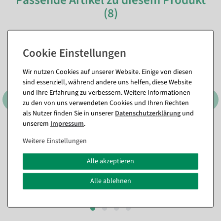
Passende Artikel zu diesem Produkt
(8)
Wir nutzen Cookies auf unserer Website. Einige von diesen
sind essenziell, während andere uns helfen, diese Website
und Ihre Erfahrung zu verbessern. Weitere Informationen
zu den von uns verwendeten Cookies und Ihren Rechten
als Nutzer finden Sie in unserer
Daten­schutz­erklärung
und
unserem
Impressum
.
Etikettierpistole Arrow 9 S,
Heftfäden Standard 40 mm,
Weitere Einstellungen
Standard Nadel
5000 Stück
Sofort versandfähig.
Sofort versandfähig.
Alle akzeptieren
11,84 €
10,65 €
Alle ablehnen
9,95 EUR zzgl. ges. MwSt.
8,95 EUR zzgl. ges. MwSt.