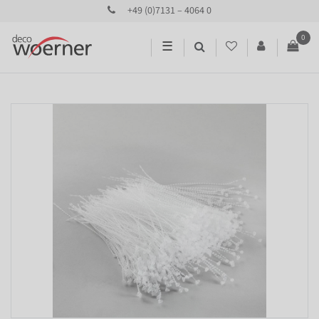
+49 (0)7131 – 4064 0
0
☰