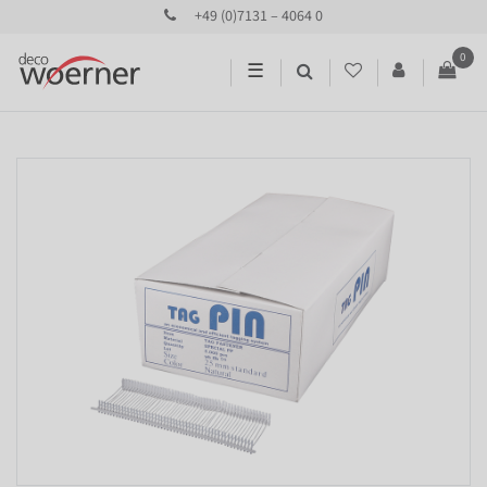
+49 (0)7131 – 4064 0
0
☰