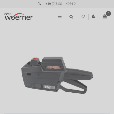
+49 (0)7131 – 4064 0
0
☰