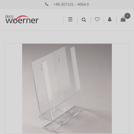
+49 (0)7131 – 4064 0
0
☰