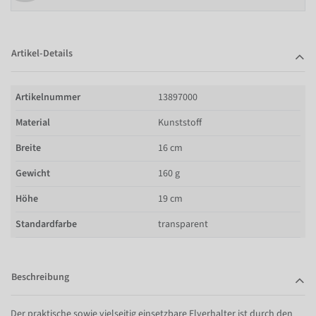
Artikel-Details
Artikelnummer
13897000
Material
Kunststoff
Breite
16 cm
Gewicht
160 g
Höhe
19 cm
Standardfarbe
transparent
Beschreibung
Der praktische sowie vielseitig einsetzbare Flyerhalter ist durch den