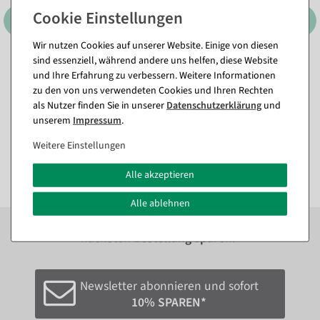
Wir nutzen Cookies auf unserer Website. Einige von diesen
sind essenziell, während andere uns helfen, diese Website
Spannrahmen DIN A3
Schutzhülle aus Acryl, DIN
und Ihre Erfahrung zu verbessern. Weitere Informationen
A5, quer
Sofort versandfähig.
zu den von uns verwendeten Cookies und Ihren Rechten
Sofort versandfähig.
als Nutzer finden Sie in unserer
Daten­schutz­erklärung
und
11,84 €
unserem
Impressum
.
5,89 €
7,02 €
2,38 €
4,95 EUR zzgl. ges. MwSt.
Weitere Einstellungen
2,00 EUR zzgl. ges. MwSt.
Alle akzeptieren
Alle ablehnen
Zum Newsletter anmelden und sofort
10%
bei der
nächsten Bestellung sparen.*
Newsletter abonnieren und sofort
10% SPAREN*