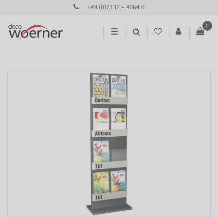
+49 (0)7131 – 4064 0
0
☰