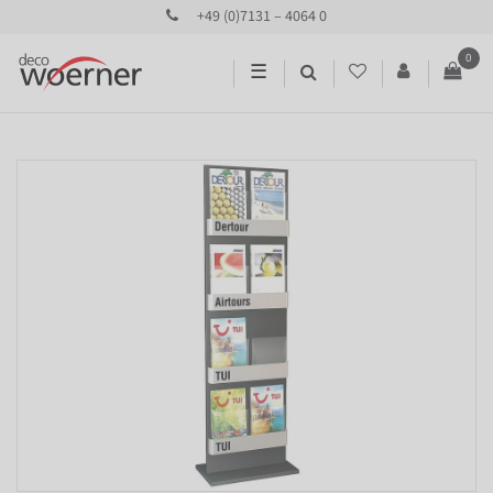
+49 (0)7131 – 4064 0
0
☰