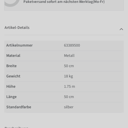
Paketversand sofort am nächsten Werktag(Mo-Fr)
Artikel-Details
Artikelnummer
63389500
Material
Metall
Breite
50 cm
Gewicht
18 kg
Höhe
1.75 m
Länge
50 cm
Standardfarbe
silber