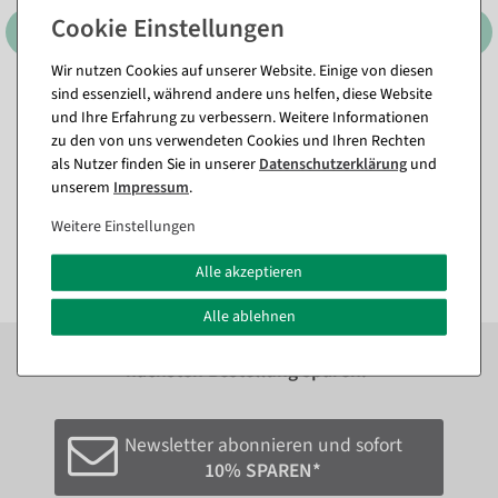
Wir nutzen Cookies auf unserer Website. Einige von diesen
sind essenziell, während andere uns helfen, diese Website
Spannrahmen DIN A3
Schutzhülle aus Acryl, DIN
und Ihre Erfahrung zu verbessern. Weitere Informationen
A5, quer
Sofort versandfähig.
zu den von uns verwendeten Cookies und Ihren Rechten
Sofort versandfähig.
als Nutzer finden Sie in unserer
Daten­schutz­erklärung
und
11,84 €
unserem
Impressum
.
5,89 €
7,02 €
2,38 €
4,95 EUR zzgl. ges. MwSt.
Weitere Einstellungen
2,00 EUR zzgl. ges. MwSt.
Alle akzeptieren
Alle ablehnen
Zum Newsletter anmelden und sofort
10%
bei der
nächsten Bestellung sparen.*
Newsletter abonnieren und sofort
10% SPAREN*