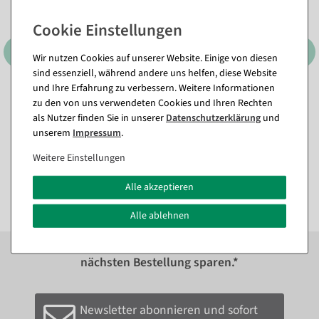
Wir nutzen Cookies auf unserer Website. Einige von diesen
sind essenziell, während andere uns helfen, diese Website
und Ihre Erfahrung zu verbessern. Weitere Informationen
zu den von uns verwendeten Cookies und Ihren Rechten
Etikettierpistole Arrow 9 S,
Heftfäden Standard 40 mm,
Standard Nadel
5000 Stück
als Nutzer finden Sie in unserer
Daten­schutz­erklärung
und
Sofort versandfähig.
Sofort versandfähig.
unserem
Impressum
.
Weitere Einstellungen
11,84 €
10,65 €
9,95 EUR zzgl. ges. MwSt.
8,95 EUR zzgl. ges. MwSt.
Alle akzeptieren
Alle ablehnen
Zum Newsletter anmelden und sofort
10%
bei der
nächsten Bestellung sparen.*
Newsletter abonnieren und sofort