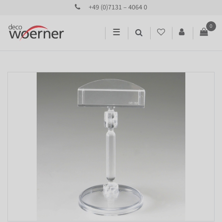
+49 (0)7131 – 4064 0
0
☰