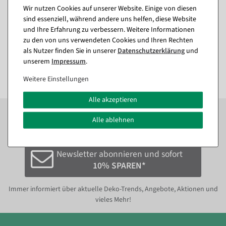
Etikettierpistole Arrow 9 S,
Heftfäden Standard 40 mm,
Wir nutzen Cookies auf unserer Website. Einige von diesen
Standard Nadel
5000 Stück
sind essenziell, während andere uns helfen, diese Website
Sofort versandfähig.
Sofort versandfähig.
und Ihre Erfahrung zu verbessern. Weitere Informationen
zu den von uns verwendeten Cookies und Ihren Rechten
als Nutzer finden Sie in unserer
Daten­schutz­erklärung
und
11,84 €
10,65 €
9,95 EUR zzgl. ges. MwSt.
8,95 EUR zzgl. ges. MwSt.
unserem
Impressum
.
Weitere Einstellungen
Alle akzeptieren
Zum Newsletter anmelden und sofort
10%
bei der
nächsten Bestellung sparen.*
Alle ablehnen
Newsletter abonnieren und sofort
10% SPAREN*
Immer informiert über aktuelle Deko-Trends, Angebote, Aktionen und
vieles Mehr!