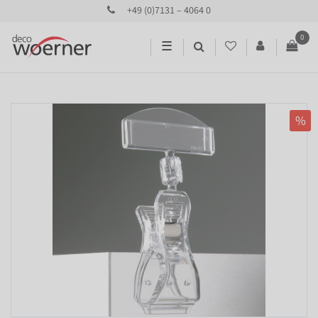
+49 (0)7131 – 4064 0
0
☰
%